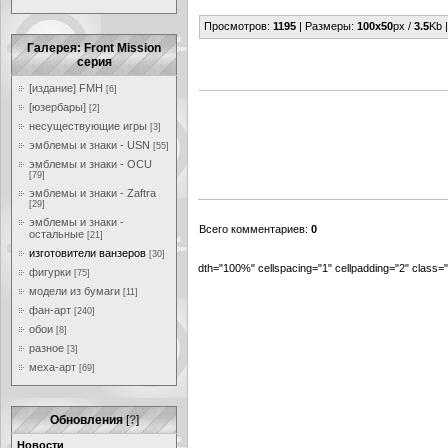
Просмотров
:
1195
|
Размеры
:
100x50
px /
3.5
Kb 
Галерея: Front Mission
серия
[издание] FMH
[6]
[юзербары]
[2]
несуществующие игры
[3]
эмблемы и знаки - USN
[55]
эмблемы и знаки - OCU
[79]
эмблемы и знаки - Zaftra
[29]
эмблемы и знаки -
Всего комментариев
:
0
остальные
[21]
изготовители ванзеров
[30]
dth="100%" cellspacing="1" cellpadding="2" class
фигурки
[75]
модели из бумаги
[11]
фан-арт
[240]
обои
[8]
разное
[3]
меха-арт
[69]
Обновления
[
?
]
Новости