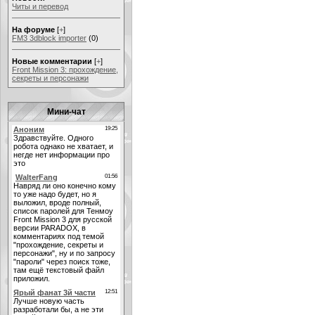
Читы и перевод
На форуме
[
+
]
FM3 3dblock importer
(0)
Новые комментарии
[
+
]
Front Mission 3: прохождение,
секреты и персонажи
Мини-чат