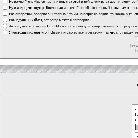
Не важно Front Mission там или нет, я за этой игрой слежу из-за других аспектов
Ну и ладно, что шутер. Вселенная и стиль Front Mission очень богаты, там стольк
Раз скворечник заверил в интервью, что им не пофиг на серию, то можно быть с
Равнодушен. Выйдет, вот тогда может и поговорим.
Да они даже в названии Front Mission не упомянули, жанр сменили, это предате
Я настоящий фанат Front Mission, играю во все игры серии, так что сто процентов
[
Рез
[