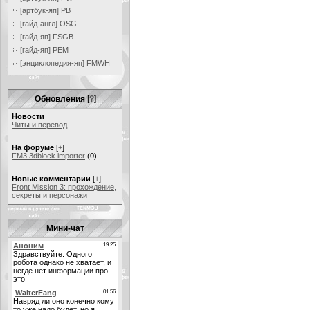
[артбук-яп] PB
[гайд-англ] OSG
[гайд-яп] FSGB
[гайд-яп] PEM
[энциклопедия-яп] FMWH
Обновления
[
?
]
Новости
Читы и перевод
На форуме
[
+
]
FM3 3dblock importer
(0)
Новые комментарии
[
+
]
Front Mission 3: прохождение,
секреты и персонажи
Мини-чат