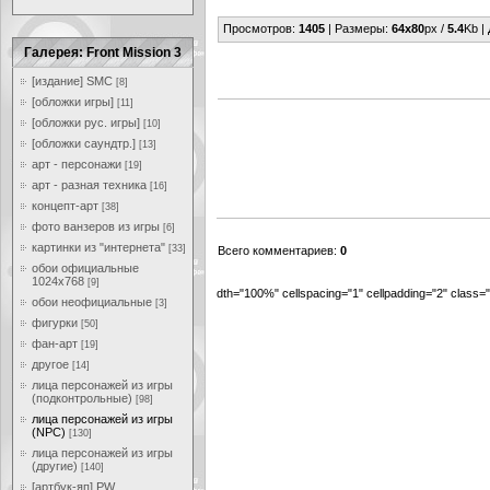
Просмотров
:
1405
|
Размеры
:
64x80
px /
5.4
Kb |
Галерея: Front Mission 3
[издание] SMC
[8]
[обложки игры]
[11]
[обложки рус. игры]
[10]
[обложки саундтр.]
[13]
арт - персонажи
[19]
арт - разная техника
[16]
концепт-арт
[38]
фото ванзеров из игры
[6]
картинки из "интернета"
[33]
Всего комментариев
:
0
обои официальные
1024x768
[9]
dth="100%" cellspacing="1" cellpadding="2" class
обои неофициальные
[3]
фигурки
[50]
фан-арт
[19]
другое
[14]
лица персонажей из игры
(подконтрольные)
[98]
лица персонажей из игры
(NPC)
[130]
лица персонажей из игры
(другие)
[140]
[артбук-яп] PW