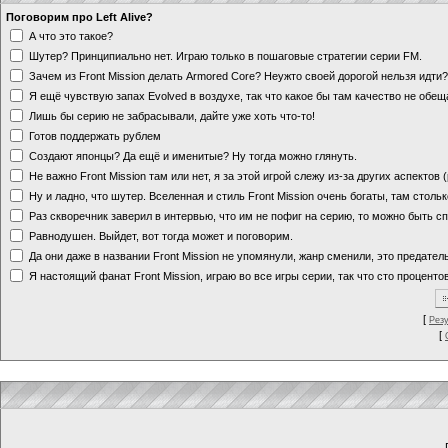
Поговорим про Left Alive?
А что это такое?
Шутер? Принципиально нет. Играю только в пошаговые стратегии серии FM.
Зачем из Front Mission делать Armored Core? Неужто своей дорогой нельзя идт
Я ещё чувствую запах Evolved в воздухе, так что какое бы там качество не обе
Лишь бы серию не забрасывали, дайте уже хоть что-то!
Готов поддержать рублем
Создают японцы? Да ещё и именитые? Ну тогда можно глянуть.
Не важно Front Mission там или нет, я за этой игрой слежу из-за других аспектов
Ну и ладно, что шутер. Вселенная и стиль Front Mission очень богаты, там стольк
Раз скворечник заверил в интервью, что им не пофиг на серию, то можно быть с
Равнодушен. Выйдет, вот тогда может и поговорим.
Да они даже в названии Front Mission не упомянули, жанр сменили, это предате
Я настоящий фанат Front Mission, играю во все игры серии, так что сто процентов
[
Рез
[