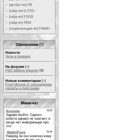
[артбук-яп] PB
[гайд-англ] OSG
[гайд-яп] FSGB
[гайд-яп] PEM
[энциклопедия-яп] FMWH
Обновления
[
?
]
Новости
Читы и перевод
На форуме
[
+
]
FM3 3dblock importer
(0)
Новые комментарии
[
+
]
Front Mission 3: прохождение,
секреты и персонажи
Мини-чат