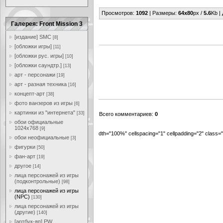
Просмотров
:
1092
|
Размеры
:
64x80
px /
5.6
Kb |
Галерея: Front Mission 3
[издание] SMC
[8]
[обложки игры]
[11]
[обложки рус. игры]
[10]
[обложки саундтр.]
[13]
арт - персонажи
[19]
арт - разная техника
[16]
концепт-арт
[38]
фото ванзеров из игры
[6]
картинки из "интернета"
[33]
Всего комментариев
:
0
обои официальные
1024x768
[9]
dth="100%" cellspacing="1" cellpadding="2" class
обои неофициальные
[3]
фигурки
[50]
фан-арт
[19]
другое
[14]
лица персонажей из игры
(подконтрольные)
[98]
лица персонажей из игры
(NPC)
[130]
лица персонажей из игры
(другие)
[140]
[артбук-яп] PW