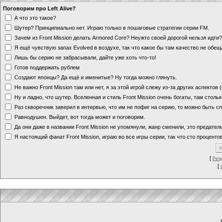
Поговорим про Left Alive?
А что это такое?
Шутер? Принципиально нет. Играю только в пошаговые стратегии серии FM.
Зачем из Front Mission делать Armored Core? Неужто своей дорогой нельзя идт
Я ещё чувствую запах Evolved в воздухе, так что какое бы там качество не обе
Лишь бы серию не забрасывали, дайте уже хоть что-то!
Готов поддержать рублем
Создают японцы? Да ещё и именитые? Ну тогда можно глянуть.
Не важно Front Mission там или нет, я за этой игрой слежу из-за других аспектов
Ну и ладно, что шутер. Вселенная и стиль Front Mission очень богаты, там стольк
Раз скворечник заверил в интервью, что им не пофиг на серию, то можно быть с
Равнодушен. Выйдет, вот тогда может и поговорим.
Да они даже в названии Front Mission не упомянули, жанр сменили, это предате
Я настоящий фанат Front Mission, играю во все игры серии, так что сто процентов
[
Рез
[