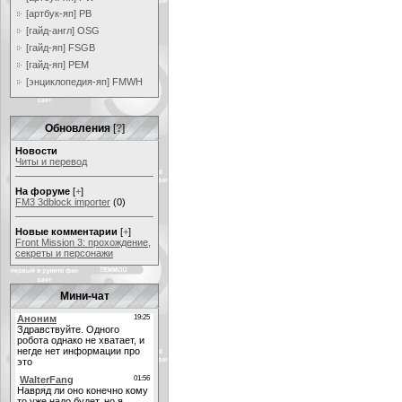
[артбук-яп] PB
[гайд-англ] OSG
[гайд-яп] FSGB
[гайд-яп] PEM
[энциклопедия-яп] FMWH
Обновления
[
?
]
Новости
Читы и перевод
На форуме
[
+
]
FM3 3dblock importer
(0)
Новые комментарии
[
+
]
Front Mission 3: прохождение,
секреты и персонажи
Мини-чат