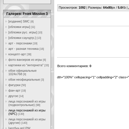
Просмотров
:
1092
|
Размеры
:
64x80
px /
5.6
Kb |
Галерея: Front Mission 3
[издание] SMC
[8]
[обложки игры]
[11]
[обложки рус. игры]
[10]
[обложки саундтр.]
[13]
арт - персонажи
[19]
арт - разная техника
[16]
концепт-арт
[38]
фото ванзеров из игры
[6]
картинки из "интернета"
[33]
Всего комментариев
:
0
обои официальные
1024x768
[9]
dth="100%" cellspacing="1" cellpadding="2" class
обои неофициальные
[3]
фигурки
[50]
фан-арт
[19]
другое
[14]
лица персонажей из игры
(подконтрольные)
[98]
лица персонажей из игры
(NPC)
[130]
лица персонажей из игры
(другие)
[140]
[артбук-яп] PW