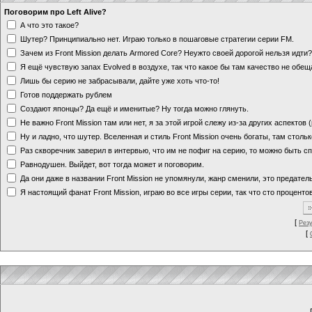
Поговорим про Left Alive?
А что это такое?
Шутер? Принципиально нет. Играю только в пошаговые стратегии серии FM.
Зачем из Front Mission делать Armored Core? Неужто своей дорогой нельзя идт
Я ещё чувствую запах Evolved в воздухе, так что какое бы там качество не обе
Лишь бы серию не забрасывали, дайте уже хоть что-то!
Готов поддержать рублем
Создают японцы? Да ещё и именитые? Ну тогда можно глянуть.
Не важно Front Mission там или нет, я за этой игрой слежу из-за других аспектов
Ну и ладно, что шутер. Вселенная и стиль Front Mission очень богаты, там стольк
Раз скворечник заверил в интервью, что им не пофиг на серию, то можно быть с
Равнодушен. Выйдет, вот тогда может и поговорим.
Да они даже в названии Front Mission не упомянули, жанр сменили, это предате
Я настоящий фанат Front Mission, играю во все игры серии, так что сто процентов
[
Рез
[