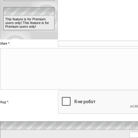
This feature is for Premium
users only!
This feature is for
Premium users only!
Имя *:
Код *: