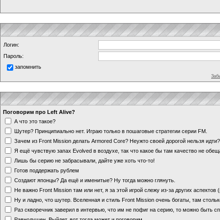
Логин:
Пароль:
запомнить
Заб
Поговорим про Left Alive?
А что это такое?
Шутер? Принципиально нет. Играю только в пошаговые стратегии серии FM.
Зачем из Front Mission делать Armored Core? Неужто своей дорогой нельзя идт
Я ещё чувствую запах Evolved в воздухе, так что какое бы там качество не обе
Лишь бы серию не забрасывали, дайте уже хоть что-то!
Готов поддержать рублем
Создают японцы? Да ещё и именитые? Ну тогда можно глянуть.
Не важно Front Mission там или нет, я за этой игрой слежу из-за других аспектов
Ну и ладно, что шутер. Вселенная и стиль Front Mission очень богаты, там стольк
Раз скворечник заверил в интервью, что им не пофиг на серию, то можно быть с
Равнодушен. Выйдет, вот тогда может и поговорим.