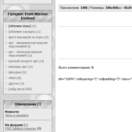
Просмотров
:
1496
|
Размеры
:
346x400
px /
40.8
K
Галерея: Front Mission
Evolved
[обложки игры]
[22]
[обложки саундтр.]
[1]
фото ванзеров из игры
[25]
арт - америкаская версия
персонажей
[6]
арт - японская версия
персонажей
[13]
разный концепт-арт
[53]
ванзеры арт
[31]
Всего комментариев
:
0
фигурки
[20]
обои
[36]
dth="100%" cellspacing="1" cellpadding="2" class
другое
[15]
[гайд-англ] SSG
Обновления
[
?
]
Новости
Читы и перевод
На форуме
[
+
]
FM3 3dblock importer
(0)