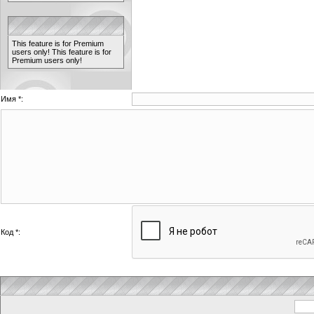
This feature is for Premium
users only!
This feature is for
Premium users only!
Имя *:
Код *: