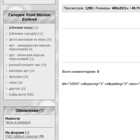
Просмотров
:
1290
|
Размеры
:
480x257
px /
49.7
K
Галерея: Front Mission
Evolved
[обложки игры]
[22]
[обложки саундтр.]
[1]
фото ванзеров из игры
[25]
арт - америкаская версия
персонажей
[6]
арт - японская версия
персонажей
[13]
разный концепт-арт
[53]
ванзеры арт
[31]
Всего комментариев
:
0
фигурки
[20]
обои
[36]
dth="100%" cellspacing="1" cellpadding="2" class
другое
[15]
[гайд-англ] SSG
Обновления
[
?
]
Новости
Читы и перевод
На форуме
[
+
]
FM3 3dblock importer
(0)