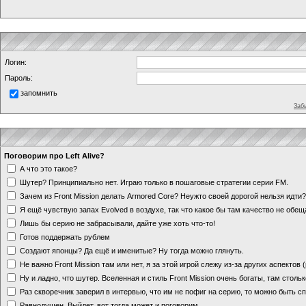
Логин:
Пароль:
запомнить
Заб
Поговорим про Left Alive?
А что это такое?
Шутер? Принципиально нет. Играю только в пошаговые стратегии серии FM.
Зачем из Front Mission делать Armored Core? Неужто своей дорогой нельзя идт
Я ещё чувствую запах Evolved в воздухе, так что какое бы там качество не обе
Лишь бы серию не забрасывали, дайте уже хоть что-то!
Готов поддержать рублем
Создают японцы? Да ещё и именитые? Ну тогда можно глянуть.
Не важно Front Mission там или нет, я за этой игрой слежу из-за других аспектов
Ну и ладно, что шутер. Вселенная и стиль Front Mission очень богаты, там стольк
Раз скворечник заверил в интервью, что им не пофиг на серию, то можно быть с
Равнодушен. Выйдет, вот тогда может и поговорим.