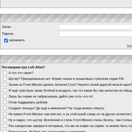
Логин:
Пароль:
запомнить
Заб
Поговорим про Left Alive?
А что это такое?
Шутер? Принципиально нет. Играю только в пошаговые стратегии серии FM.
Зачем из Front Mission делать Armored Core? Неужто своей дорогой нельзя идт
Я ещё чувствую запах Evolved в воздухе, так что какое бы там качество не обе
Лишь бы серию не забрасывали, дайте уже хоть что-то!
Готов поддержать рублем
Создают японцы? Да ещё и именитые? Ну тогда можно глянуть.
Не важно Front Mission там или нет, я за этой игрой слежу из-за других аспектов
Ну и ладно, что шутер. Вселенная и стиль Front Mission очень богаты, там стольк
Раз скворечник заверил в интервью, что им не пофиг на серию, то можно быть с
Равнодушен. Выйдет, вот тогда может и поговорим.