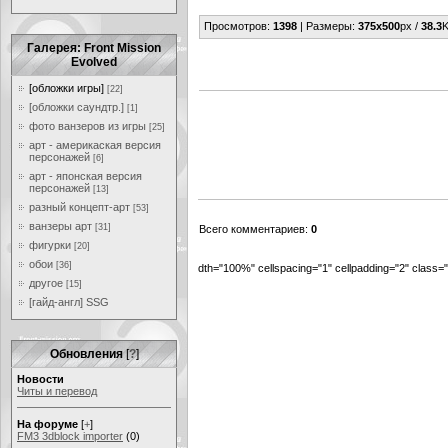
Просмотров
:
1398
|
Размеры
:
375x500
px /
38.3
K
Галерея: Front Mission
Evolved
[обложки игры]
[22]
[обложки саундтр.]
[1]
фото ванзеров из игры
[25]
арт - америкаская версия
персонажей
[6]
арт - японская версия
персонажей
[13]
разный концепт-арт
[53]
ванзеры арт
[31]
Всего комментариев
:
0
фигурки
[20]
обои
[36]
dth="100%" cellspacing="1" cellpadding="2" class
другое
[15]
[гайд-англ] SSG
Обновления
[
?
]
Новости
Читы и перевод
На форуме
[
+
]
FM3 3dblock importer
(0)