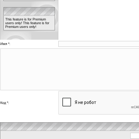
This feature is for Premium
users only!
This feature is for
Premium users only!
Имя *:
Код *: