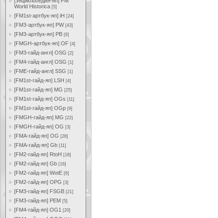
[энциклопедия-яп] FM
World Historica
[5]
[FM1st-артбук-яп] iH
[24]
[FM3-артбук-яп] PW
[43]
[FM3-артбук-яп] PB
[6]
[FMGH-артбук-яп] OF
[4]
[FM3-гайд-англ] OSG
[2]
[FM4-гайд-англ] OSG
[1]
[FME-гайд-англ] SSG
[1]
[FM1st-гайд-яп] LSH
[4]
[FM1st-гайд-яп] MG
[25]
[FM1st-гайд-яп] OGs
[11]
[FM1st-гайд-яп] OGp
[9]
[FMGH-гайд-яп] MG
[22]
[FMGH-гайд-яп] OG
[3]
[FMA-гайд-яп] OG
[28]
[FMA-гайд-яп] Gb
[11]
[FM2-гайд-яп] RtoH
[18]
[FM2-гайд-яп] Gb
[16]
[FM2-гайд-яп] WotE
[6]
[FM2-гайд-яп] OPG
[3]
[FM3-гайд-яп] FSGB
[21]
[FM3-гайд-яп] PEM
[5]
[FM4-гайд-яп] OG1
[20]