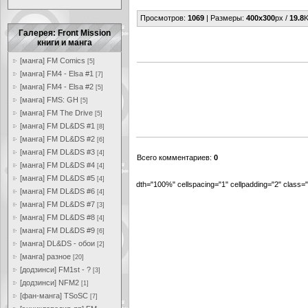
Просмотров
:
1069
|
Размеры
:
400x300
px /
19.8
K
Галерея: Front Mission
книги и манга
[манга] FM Comics
[5]
[манга] FM4 - Elsa #1
[7]
[манга] FM4 - Elsa #2
[5]
[манга] FMS: GH
[5]
[манга] FM The Drive
[5]
[манга] FM DL&DS #1
[8]
[манга] FM DL&DS #2
[6]
[манга] FM DL&DS #3
[4]
Всего комментариев
:
0
[манга] FM DL&DS #4
[4]
[манга] FM DL&DS #5
[4]
dth="100%" cellspacing="1" cellpadding="2" class
[манга] FM DL&DS #6
[4]
[манга] FM DL&DS #7
[3]
[манга] FM DL&DS #8
[4]
[манга] FM DL&DS #9
[6]
[манга] DL&DS - обои
[2]
[манга] разное
[20]
[додзинси] FM1st - ?
[3]
[додзинси] NFM2
[1]
[фан-манга] TSoSC
[7]