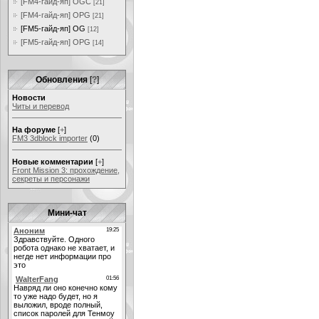
[FM4-гайд-яп] OGC
[21]
[FM4-гайд-яп] OPG
[21]
[FM5-гайд-яп] OG
[12]
[FM5-гайд-яп] OPG
[14]
Обновления
[
?
]
Новости
Читы и перевод
На форуме
[
+
]
FM3 3dblock importer
(0)
Новые комментарии
[
+
]
Front Mission 3: прохождение,
секреты и персонажи
Мини-чат