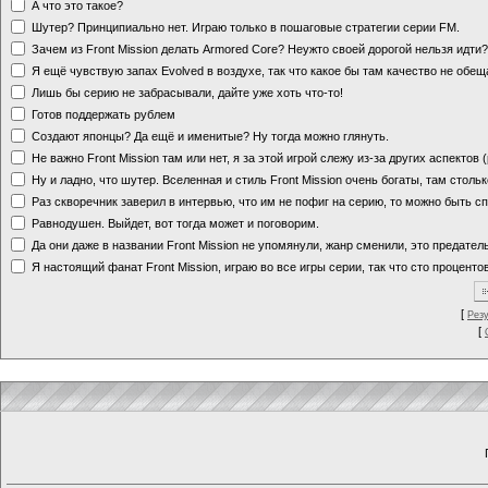
А что это такое?
Шутер? Принципиально нет. Играю только в пошаговые стратегии серии FM.
Зачем из Front Mission делать Armored Core? Неужто своей дорогой нельзя идт
Я ещё чувствую запах Evolved в воздухе, так что какое бы там качество не обе
Лишь бы серию не забрасывали, дайте уже хоть что-то!
Готов поддержать рублем
Создают японцы? Да ещё и именитые? Ну тогда можно глянуть.
Не важно Front Mission там или нет, я за этой игрой слежу из-за других аспектов
Ну и ладно, что шутер. Вселенная и стиль Front Mission очень богаты, там стольк
Раз скворечник заверил в интервью, что им не пофиг на серию, то можно быть с
Равнодушен. Выйдет, вот тогда может и поговорим.
Да они даже в названии Front Mission не упомянули, жанр сменили, это предате
Я настоящий фанат Front Mission, играю во все игры серии, так что сто процентов
[
Рез
[