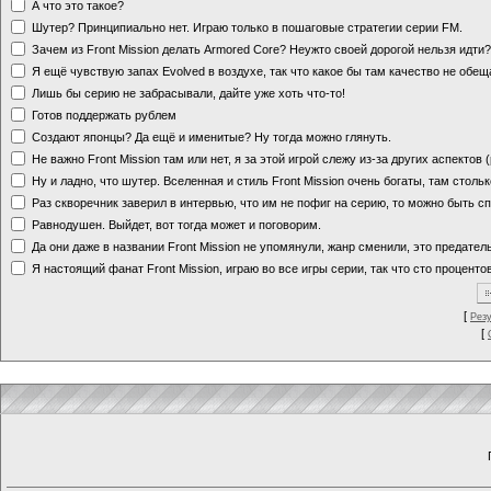
А что это такое?
Шутер? Принципиально нет. Играю только в пошаговые стратегии серии FM.
Зачем из Front Mission делать Armored Core? Неужто своей дорогой нельзя идт
Я ещё чувствую запах Evolved в воздухе, так что какое бы там качество не обе
Лишь бы серию не забрасывали, дайте уже хоть что-то!
Готов поддержать рублем
Создают японцы? Да ещё и именитые? Ну тогда можно глянуть.
Не важно Front Mission там или нет, я за этой игрой слежу из-за других аспектов
Ну и ладно, что шутер. Вселенная и стиль Front Mission очень богаты, там стольк
Раз скворечник заверил в интервью, что им не пофиг на серию, то можно быть с
Равнодушен. Выйдет, вот тогда может и поговорим.
Да они даже в названии Front Mission не упомянули, жанр сменили, это предате
Я настоящий фанат Front Mission, играю во все игры серии, так что сто процентов
[
Рез
[