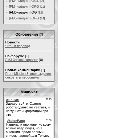
[FM4-гайд-яп] OGC
[21]
[FM4-гайд-яп] OPG
[21]
[FM5-гайд-яп] OG
[12]
[FM5-гайд-яп] OPG
[14]
Обновления
[
?
]
Новости
Читы и перевод
На форуме
[
+
]
FM3 3dblock importer
(0)
Новые комментарии
[
+
]
Front Mission 3: прохождение,
секреты и персонажи
Мини-чат