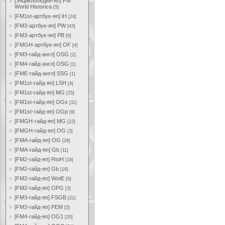
[энциклопедия-яп] FM
World Historica
[5]
[FM1st-артбук-яп] iH
[24]
[FM3-артбук-яп] PW
[43]
[FM3-артбук-яп] PB
[6]
[FMGH-артбук-яп] OF
[4]
[FM3-гайд-англ] OSG
[2]
[FM4-гайд-англ] OSG
[1]
[FME-гайд-англ] SSG
[1]
[FM1st-гайд-яп] LSH
[4]
[FM1st-гайд-яп] MG
[25]
[FM1st-гайд-яп] OGs
[11]
[FM1st-гайд-яп] OGp
[9]
[FMGH-гайд-яп] MG
[22]
[FMGH-гайд-яп] OG
[3]
[FMA-гайд-яп] OG
[28]
[FMA-гайд-яп] Gb
[11]
[FM2-гайд-яп] RtoH
[18]
[FM2-гайд-яп] Gb
[16]
[FM2-гайд-яп] WotE
[6]
[FM2-гайд-яп] OPG
[3]
[FM3-гайд-яп] FSGB
[21]
[FM3-гайд-яп] PEM
[5]
[FM4-гайд-яп] OG1
[20]