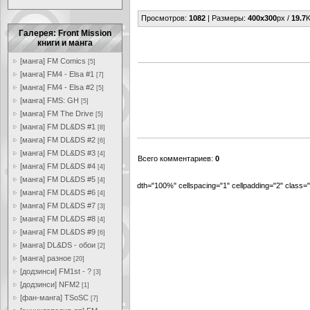
Просмотров
:
1082
|
Размеры
:
400x300
px /
19.7
K
Галерея: Front Mission
книги и манга
[манга] FM Comics
[5]
[манга] FM4 - Elsa #1
[7]
[манга] FM4 - Elsa #2
[5]
[манга] FMS: GH
[5]
[манга] FM The Drive
[5]
[манга] FM DL&DS #1
[8]
[манга] FM DL&DS #2
[6]
[манга] FM DL&DS #3
[4]
Всего комментариев
:
0
[манга] FM DL&DS #4
[4]
[манга] FM DL&DS #5
[4]
dth="100%" cellspacing="1" cellpadding="2" class
[манга] FM DL&DS #6
[4]
[манга] FM DL&DS #7
[3]
[манга] FM DL&DS #8
[4]
[манга] FM DL&DS #9
[6]
[манга] DL&DS - обои
[2]
[манга] разное
[20]
[додзинси] FM1st - ?
[3]
[додзинси] NFM2
[1]
[фан-манга] TSoSC
[7]