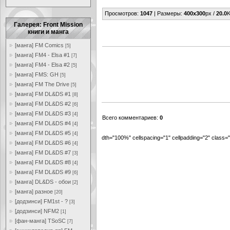
Просмотров
:
1047
|
Размеры
:
400x300
px /
20.0
K
Галерея: Front Mission
книги и манга
[манга] FM Comics
[5]
[манга] FM4 - Elsa #1
[7]
[манга] FM4 - Elsa #2
[5]
[манга] FMS: GH
[5]
[манга] FM The Drive
[5]
[манга] FM DL&DS #1
[8]
[манга] FM DL&DS #2
[6]
[манга] FM DL&DS #3
[4]
Всего комментариев
:
0
[манга] FM DL&DS #4
[4]
[манга] FM DL&DS #5
[4]
dth="100%" cellspacing="1" cellpadding="2" class
[манга] FM DL&DS #6
[4]
[манга] FM DL&DS #7
[3]
[манга] FM DL&DS #8
[4]
[манга] FM DL&DS #9
[6]
[манга] DL&DS - обои
[2]
[манга] разное
[20]
[додзинси] FM1st - ?
[3]
[додзинси] NFM2
[1]
[фан-манга] TSoSC
[7]