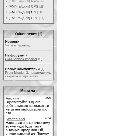
[FM4-гайд-яп] OGC
[21]
[FM4-гайд-яп] OPG
[21]
[FM5-гайд-яп] OG
[12]
[FM5-гайд-яп] OPG
[14]
Обновления
[
?
]
Новости
Читы и перевод
На форуме
[
+
]
FM3 3dblock importer
(0)
Новые комментарии
[
+
]
Front Mission 3: прохождение,
секреты и персонажи
Мини-чат