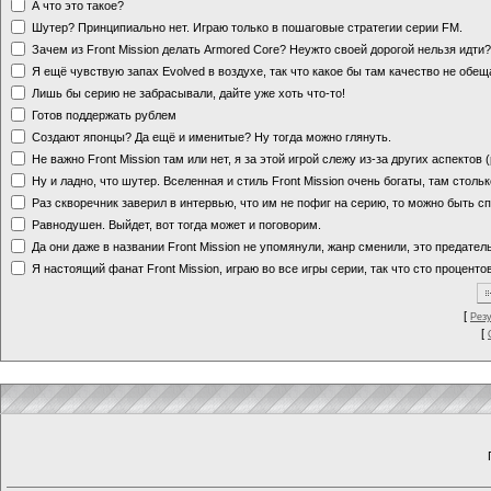
А что это такое?
Шутер? Принципиально нет. Играю только в пошаговые стратегии серии FM.
Зачем из Front Mission делать Armored Core? Неужто своей дорогой нельзя идт
Я ещё чувствую запах Evolved в воздухе, так что какое бы там качество не обе
Лишь бы серию не забрасывали, дайте уже хоть что-то!
Готов поддержать рублем
Создают японцы? Да ещё и именитые? Ну тогда можно глянуть.
Не важно Front Mission там или нет, я за этой игрой слежу из-за других аспектов
Ну и ладно, что шутер. Вселенная и стиль Front Mission очень богаты, там стольк
Раз скворечник заверил в интервью, что им не пофиг на серию, то можно быть с
Равнодушен. Выйдет, вот тогда может и поговорим.
Да они даже в названии Front Mission не упомянули, жанр сменили, это предате
Я настоящий фанат Front Mission, играю во все игры серии, так что сто процентов
[
Рез
[