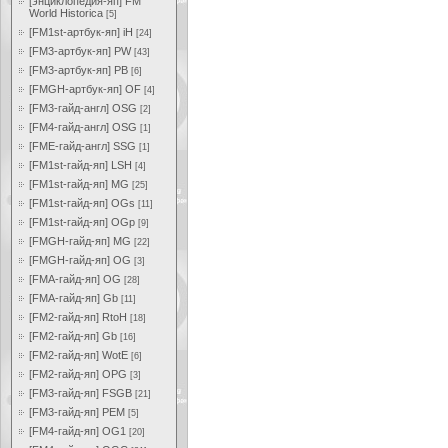
[энциклопедия-яп] FM
World Historica
[5]
[FM1st-артбук-яп] iH
[24]
[FM3-артбук-яп] PW
[43]
[FM3-артбук-яп] PB
[6]
[FMGH-артбук-яп] OF
[4]
[FM3-гайд-англ] OSG
[2]
[FM4-гайд-англ] OSG
[1]
[FME-гайд-англ] SSG
[1]
[FM1st-гайд-яп] LSH
[4]
[FM1st-гайд-яп] MG
[25]
[FM1st-гайд-яп] OGs
[11]
[FM1st-гайд-яп] OGp
[9]
[FMGH-гайд-яп] MG
[22]
[FMGH-гайд-яп] OG
[3]
[FMA-гайд-яп] OG
[28]
[FMA-гайд-яп] Gb
[11]
[FM2-гайд-яп] RtoH
[18]
[FM2-гайд-яп] Gb
[16]
[FM2-гайд-яп] WotE
[6]
[FM2-гайд-яп] OPG
[3]
[FM3-гайд-яп] FSGB
[21]
[FM3-гайд-яп] PEM
[5]
[FM4-гайд-яп] OG1
[20]