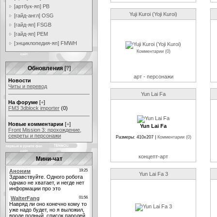
[артбук-яп] PB
Yuji Kuroi (Yoji Kuroi)
[гайд-англ] OSG
[гайд-яп] FSGB
[гайд-яп] PEM
[энциклопедия-яп] FMWH
Комментарии (0)
Обновления
[
?
]
арт - персонажи
Новости
Читы и перевод
Yun Lai Fa
На форуме
[
+
]
FM3 3dblock importer
(0)
Новые комментарии
[
+
]
Yun Lai Fa
Front Mission 3: прохождение,
секреты и персонажи
Размеры: 410x207 |
Комментарии (0)
концепт-арт
Мини-чат
Yun Lai Fa 3