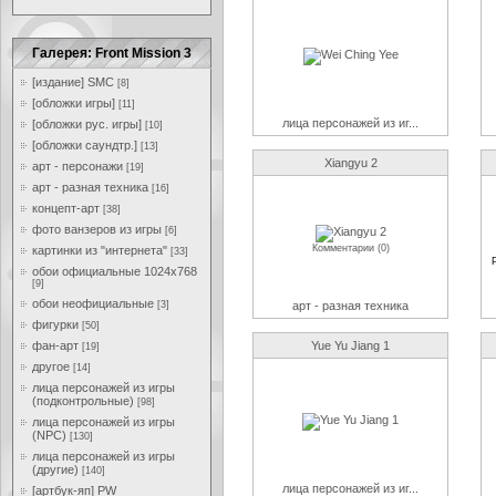
Галерея: Front Mission 3
[издание] SMC
[8]
[обложки игры]
[11]
лица персонажей из иг...
[обложки рус. игры]
[10]
[обложки саундтр.]
[13]
Xiangyu 2
арт - персонажи
[19]
арт - разная техника
[16]
концепт-арт
[38]
фото ванзеров из игры
[6]
Комментарии (0)
картинки из "интернета"
[33]
обои официальные 1024x768
[9]
обои неофициальные
[3]
арт - разная техника
фигурки
[50]
фан-арт
Yue Yu Jiang 1
[19]
другое
[14]
лица персонажей из игры
(подконтрольные)
[98]
лица персонажей из игры
(NPC)
[130]
лица персонажей из игры
(другие)
[140]
лица персонажей из иг...
[артбук-яп] PW